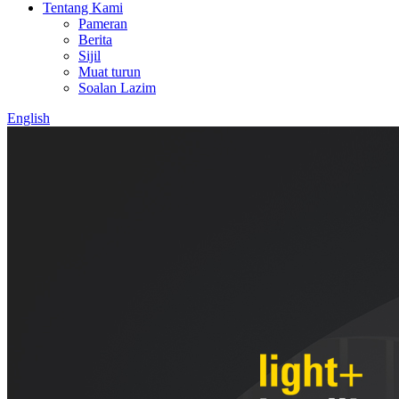
Tentang Kami
Pameran
Berita
Sijil
Muat turun
Soalan Lazim
English