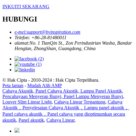
INKUITI SEKARANG
HUBUNGI
e-mel:
support@bvinspiration.com
Telefon: +
86-28-81480011
alamat:
No. 1 TianQin St., Zon Perindustrian Wusha, Bandar
Henglan, ZhongShan, Guangdong, China
© Hak Cipta - 2010-2024 : Hak Cipta Terpelihara.
Peta laman
-
Mudah Alih AMP
Cahaya Akustik, Panel Cahaya Akustik, Lampu Panel Akustik,
Pencahayaan Menyerap Bunyi, Panel Lampu Menyerap Bunyi
,
Louver Slim Linear Light
,
Cahaya Linear Tergantung
,
Cahaya
Akustik，Penyelesaian Cahaya Akustik，Lampu panel akustik，
Panel cahaya akustik，Panel cahaya yang dioptimumkan secara
akustik
,
Panel akustik
,
Cahaya Linear
,