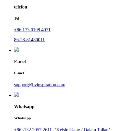
telefon
Tel
+86 173 0198 4071
86-28-81480011
E-mel
E-mel
support@bvinspiration.com
Whatsapp
Whatsapp
+86 -132 2957 2611（Kelsie Liang / Dalam Talian）